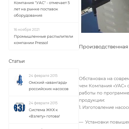
Компания "УАС" - отмечает 5
лет на рынке поставок
оборудования
16 ноября 2021
Промышленные распылители
компании Pressol
Производственная 
Статьи
24 февраля 2015
Обстановка на соврем
Омский «авангард»
чем Компания «УАС» 
российских насосов
работы по программе
продукции:
24 февраля 2015
1. Изготовление насо
Система ЖКХ к
«Взлету» готова!
Установки повыше