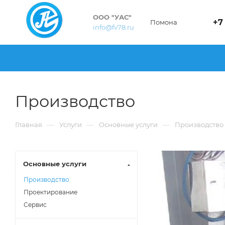
ООО "УАС"
+7
Помона
info@fv78.ru
Производство
—
—
—
Главная
Услуги
Основные услуги
Производство
Основные услуги
Производство
Проектирование
Сервис