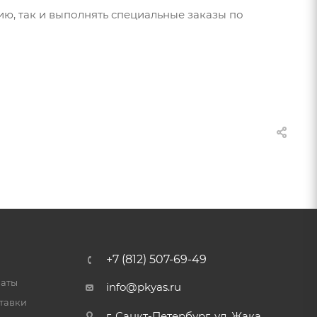
, так и выполнять специальные заказы по
+7 (812) 507-69-49
латы
info@pkyas.ru
тавки
г. Санкт-Петербург, ул. Жака