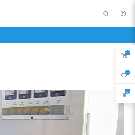
0
0
0