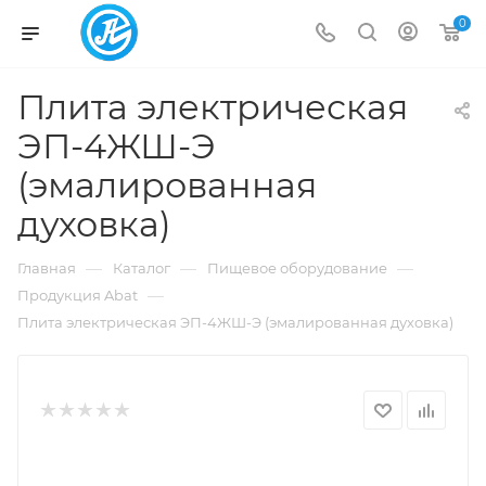
0
Плита электрическая
ЭП-4ЖШ-Э
(эмалированная
духовка)
—
—
—
Главная
Каталог
Пищевое оборудование
—
Продукция Abat
Плита электрическая ЭП-4ЖШ-Э (эмалированная духовка)